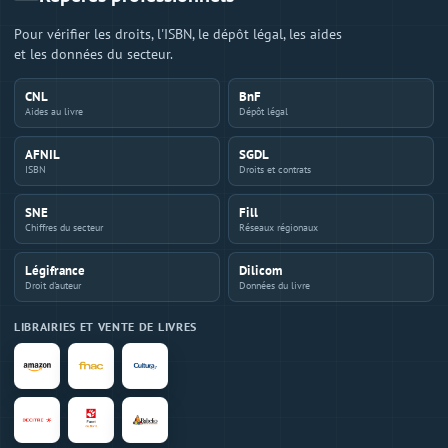
Pour vérifier les droits, l'ISBN, le dépôt légal, les aides
et les données du secteur.
CNL
BnF
Aides au livre
Dépôt légal
AFNIL
SGDL
ISBN
Droits et contrats
SNE
Fill
Chiffres du secteur
Réseaux régionaux
Légifrance
Dilicom
Droit d'auteur
Données du livre
LIBRAIRIES ET VENTE DE LIVRES