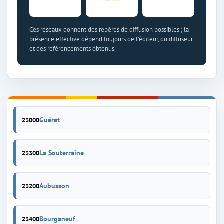
Ces réseaux donnent des repères de diffusion possibles ; la
présence effective dépend toujours de l'éditeur, du diffuseur
et des référencements obtenus.
Guéret
23000
La Souterraine
23300
Aubusson
23200
Bourganeuf
23400