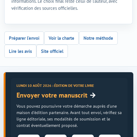
informations. Le choix final reste celui de l'auteur, avec
vérification des sources officielles.
Préparer l'envoi
Voir la charte
Notre méthode
Lire les avis
Site officiel
LUNDI 10 AOÛT 2026 : ÉDITION DE VOTRE LIVRE
→
Envoyer votre manuscrit
Vous pouvez poursuivre votre démarche auprès d'une
maison d'édition partenaire. Avant tout envoi, vérifiez sa
ligne éditoriale, ses modalités de soumission et le
contrat éventuellement proposé.