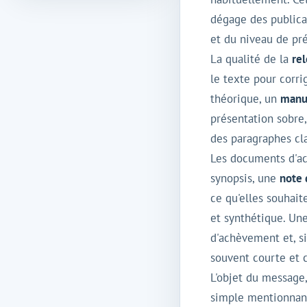
dégage des publica
et du niveau de pr
La qualité de la
re
le texte pour corri
théorique, un
manu
présentation sobre,
des paragraphes cla
Les documents d'ac
synopsis, une
note 
ce qu'elles souhait
et synthétique. Un
d'achèvement et, si
souvent courte et c
L'objet du message,
simple mentionnant