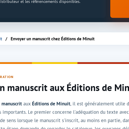
 distributeur et les référencements disponibles.
it
Envoyer un manuscrit chez Éditions de Minuit
ARATION
n manuscrit aux Éditions de Min
n
manuscrit
aux
Éditions de Minuit
, il est généralement utile 
s importants. Le premier concerne l'adéquation du texte ave
e sens lorsque le manuscrit s'inscrit, au moins en partie, dan
te étape demande de regarder le catalogue, les ouvrages déjà p