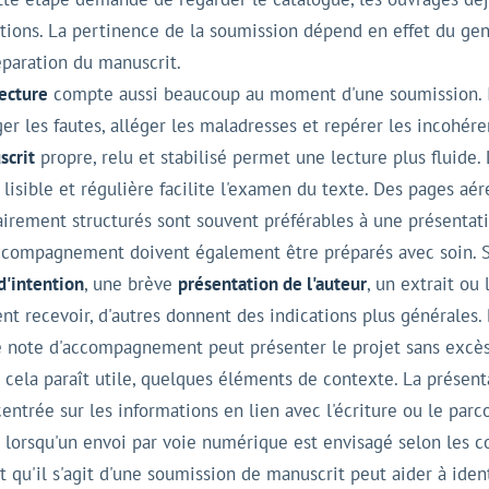
tions. La pertinence de la soumission dépend en effet du genr
éparation du manuscrit.
lecture
compte aussi beaucoup au moment d'une soumission. I
ger les fautes, alléger les maladresses et repérer les incohé
scrit
propre, relu et stabilisé permet une lecture plus fluide.
 lisible et régulière facilite l'examen du texte. Des pages aér
irement structurés sont souvent préférables à une présentatio
compagnement doivent également être préparés avec soin. Se
d'intention
, une brève
présentation de l'auteur
, un extrait ou
ent recevoir, d'autres donnent des indications plus générales. 
e note d'accompagnement peut présenter le projet sans excès,
 cela paraît utile, quelques éléments de contexte. La présentat
entrée sur les informations en lien avec l'écriture ou le parco
 lorsqu'un envoi par voie numérique est envisagé selon les c
 qu'il s'agit d'une soumission de manuscrit peut aider à id