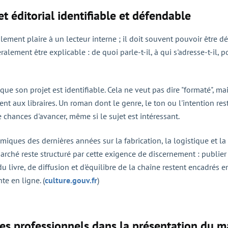
et éditorial identifiable et défendable
ement plaire à un lecteur interne ; il doit souvent pouvoir être d
éralement être explicable : de quoi parle-t-il, à qui s'adresse-t-il
ue son projet est identifiable. Cela ne veut pas dire "formaté", ma
ent aux libraires. Un roman dont le genre, le ton ou l'intention res
e chances d'avancer, même si le sujet est intéressant.
miques des dernières années sur la fabrication, la logistique et 
arché reste structuré par cette exigence de discernement : publier u
 du livre, de diffusion et d'équilibre de la chaîne restent encadrés 
e en ligne. (
culture.gouv.fr
)
des professionnels dans la présentation du m