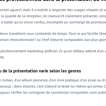
nnel aguerri, mais il a intérêt à respecter des usages simples et s
 la qualité de la réception. Un manuscrit clairement présenté, co
le à traiter qu'un envoi confus, incomplet ou surchargé de promesse
diteurs travaillent sous contrainte de temps. Tout ce qui facilite l'
 "roman révolutionnaire" ou "chef-d'œuvre comparable aux plus grands
n positionnement marketing artificiel. Ce qu'un éditeur attend d'u
te.
u de la présentation varie selon les genres
un roman, d'un album jeunesse, d'un livre pratique, d'un essai ou 
eaucoup ; dans d'autres, c'est d'abord le texte lui-même qui prime
oujours vérifier les consignes de soumission lorsqu'elles sont publ