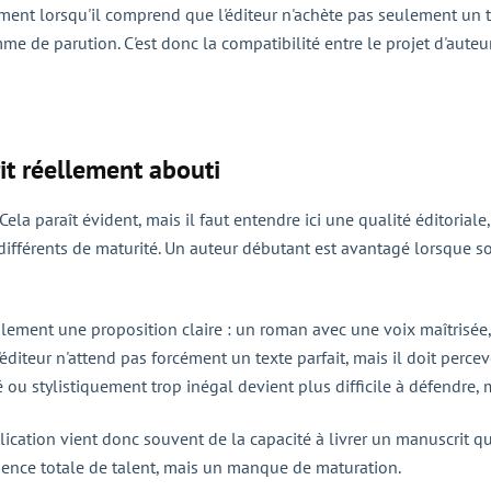
ment lorsqu'il comprend que l'éditeur n'achète pas seulement un tex
e de parution. C'est donc la compatibilité entre le projet d'auteur
rit réellement abouti
Cela paraît évident, mais il faut entendre ici une qualité éditorial
différents de maturité. Un auteur débutant est avantagé lorsque son
ement une proposition claire : un roman avec une voix maîtrisée, 
éditeur n'attend pas forcément un texte parfait, mais il doit percev
 ou stylistiquement trop inégal devient plus difficile à défendre, 
ublication vient donc souvent de la capacité à livrer un manuscrit 
sence totale de talent, mais un manque de maturation.