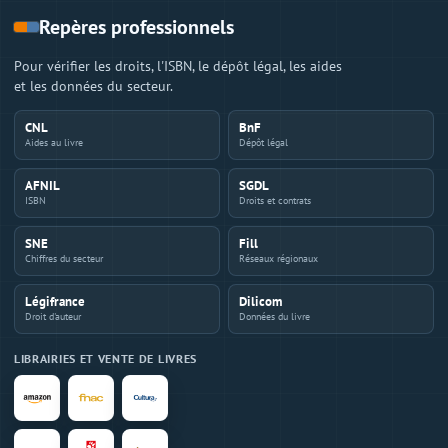
Repères professionnels
Pour vérifier les droits, l'ISBN, le dépôt légal, les aides
et les données du secteur.
CNL
BnF
Aides au livre
Dépôt légal
AFNIL
SGDL
ISBN
Droits et contrats
SNE
Fill
Chiffres du secteur
Réseaux régionaux
Légifrance
Dilicom
Droit d'auteur
Données du livre
LIBRAIRIES ET VENTE DE LIVRES