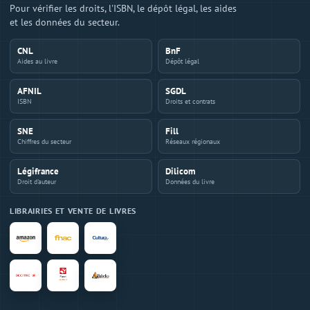
Pour vérifier les droits, l'ISBN, le dépôt légal, les aides
et les données du secteur.
CNL
BnF
Aides au livre
Dépôt légal
AFNIL
SGDL
ISBN
Droits et contrats
SNE
Fill
Chiffres du secteur
Réseaux régionaux
Légifrance
Dilicom
Droit d'auteur
Données du livre
LIBRAIRIES ET VENTE DE LIVRES