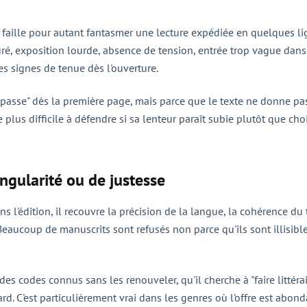
 faille pour autant fantasmer une lecture expédiée en quelques lig
ré, exposition lourde, absence de tension, entrée trop vague dans l
s signes de tenue dès l'ouverture.
se passe" dès la première page, mais parce que le texte ne donne 
 plus difficile à défendre si sa lenteur paraît subie plutôt que choi
ngularité ou de justesse
 l'édition, il recouvre la précision de la langue, la cohérence du to
Beaucoup de manuscrits sont refusés non parce qu'ils sont illisible
des codes connus sans les renouveler, qu'il cherche à "faire littérai
rd. C'est particulièrement vrai dans les genres où l'offre est ab