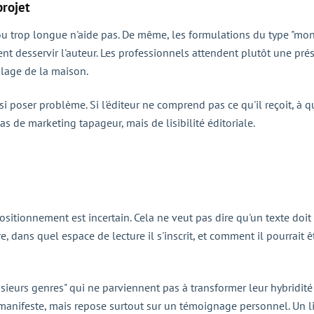
projet
u trop longue n'aide pas. De même, les formulations du type "mon li
nt desservir l'auteur. Les professionnels attendent plutôt une prés
blage de la maison.
 poser problème. Si l'éditeur ne comprend pas ce qu'il reçoit, à qui
as de marketing tapageur, mais de lisibilité éditoriale.
tionnement est incertain. Cela ne veut pas dire qu'un texte doit êt
e, dans quel espace de lecture il s'inscrit, et comment il pourrait ê
ieurs genres" qui ne parviennent pas à transformer leur hybridité 
manifeste, mais repose surtout sur un témoignage personnel. Un li