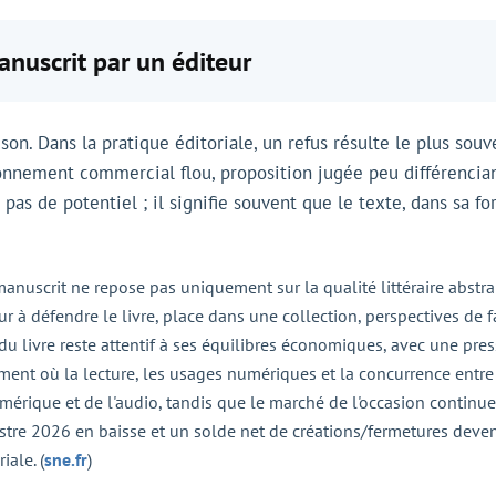
anuscrit par un éditeur
on. Dans la pratique éditoriale, un refus résulte le plus souv
tionnement commercial flou, proposition jugée peu différencia
 pas de potentiel ; il signifie souvent que le texte, dans sa f
manuscrit ne repose pas uniquement sur la qualité littéraire abstra
eur à défendre le livre, place dans une collection, perspectives de f
du livre reste attentif à ses équilibres économiques, avec une press
nt où la lecture, les usages numériques et la concurrence entre
mérique et de l'audio, tandis que le marché de l'occasion continu
imestre 2026 en baisse et un solde net de créations/fermetures dev
iale. (
sne.fr
)