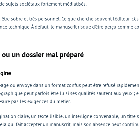
 de sujets sociétaux fortement médiatisés.
t être sobre et très personnel. Ce que cherche souvent l'éditeur, c'e
ce technique. À défaut, le manuscrit risque d'être perçu comme co
e ou un dossier mal préparé
agine
page ou envoyé dans un format confus peut être refusé rapidement. 
hographique peut parfois être lu si ses qualités sautent aux yeux 
esure pas les exigences du métier.
gination claire, un texte lisible, un interligne convenable, un titre 
la qui fait accepter un manuscrit, mais son absence peut contribu