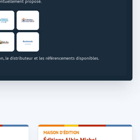
ventuellement proposé.
on, le distributeur et les référencements disponibles.
MAISON D'ÉDITION