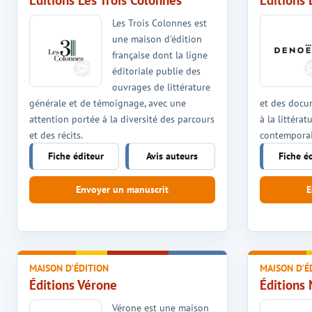
Éditions Les Trois Colonnes
Éditions
Les Trois Colonnes est
une maison d'édition
française dont la ligne
éditoriale publie des
ouvrages de littérature
générale et de témoignage, avec une
et des docu
attention portée à la diversité des parcours
à la littéra
et des récits.
contemporai
Fiche éditeur
Avis auteurs
Fiche é
Envoyer un manuscrit
E
MAISON D'ÉDITION
MAISON D'É
Éditions Vérone
Éditions
Vérone est une maison