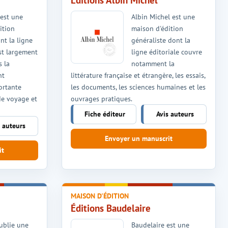
Éditions Albin Michel
 est une
Albin Michel est une
ition
maison d'édition
nt la ligne
généraliste dont la
est largement
ligne éditoriale couvre
s la
notamment la
nt
littérature française et étrangère, les essais,
ortante
les documents, les sciences humaines et les
de voyage et
ouvrages pratiques.
Fiche éditeur
Avis auteurs
s auteurs
Envoyer un manuscrit
it
MAISON D'ÉDITION
Éditions Baudelaire
ublie une
Baudelaire est une