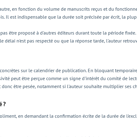
 l'autre, en fonction du volume de manuscrits reçus et du fonctionn
. Il est indispensable que la durée soit précisée par écrit, la plup
t pas être proposé à d'autres éditeurs durant toute la période fixé
le délai n'est pas respecté ou que la réponse tarde, l'auteur retrou
concrètes sur le calendrier de publication. En bloquant temporair
lusivité peut être perçue comme un signe d'intérêt du comité de lec
it donc être pesée, notamment si l'auteur souhaite multiplier ses ch
é ?
liment, en demandant la confirmation écrite de la durée de l'exclu