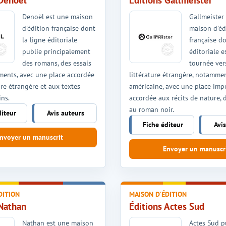
 Denoël
Éditions Gallmeister
Denoël est une maison
Gallmeister
d'édition française dont
maison d'éd
la ligne éditoriale
française do
publie principalement
éditoriale 
des romans, des essais
tournée ver
ments, avec une place accordée
littérature étrangère, notamme
ture étrangère et aux textes
américaine, avec une place imp
ns.
accordée aux récits de nature, 
au roman noir.
diteur
Avis auteurs
Fiche éditeur
Avi
nvoyer un manuscrit
Envoyer un manuscr
DITION
MAISON D'ÉDITION
 Nathan
Éditions Actes Sud
Nathan est une maison
Actes Sud p