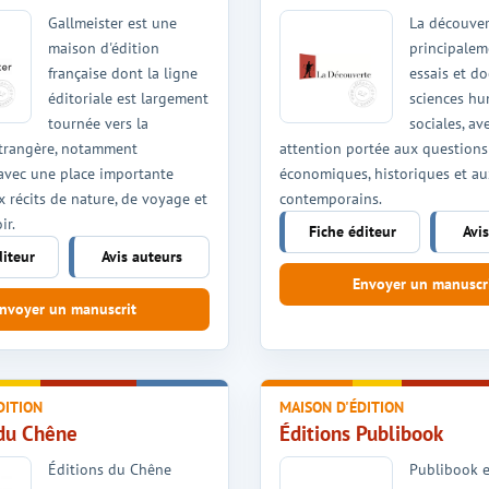
Gallmeister est une
La découver
maison d'édition
principalem
française dont la ligne
essais et d
éditoriale est largement
sciences hu
tournée vers la
sociales, av
 étrangère, notamment
attention portée aux questions 
 avec une place importante
économiques, historiques et au
 récits de nature, de voyage et
contemporains.
ir.
Fiche éditeur
Avi
diteur
Avis auteurs
Envoyer un manuscr
nvoyer un manuscrit
DITION
MAISON D'ÉDITION
 du Chêne
Éditions Publibook
Éditions du Chêne
Publibook e