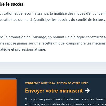
dre le succès
ication et de reconnaissance, la maîtrise des modes d'envoi de ma
s attentes du marché, anticiper les besoins du comité de lecture, p
 dans la promotion de l'ouvrage, en nouant un dialogue constructi
ler ne repose jamais sur une recette unique, comprendre les mécani
ratégie et professionnalisme.
VENDREDI 7 AOÛT 2026 : ÉDITION DE VOTRE LIVRE
→
Envoyer votre manuscrit
Vous pouvez poursuivre votre démarche auprès d'une mais
éditoriale, ses modalités de soumission et le contrat é