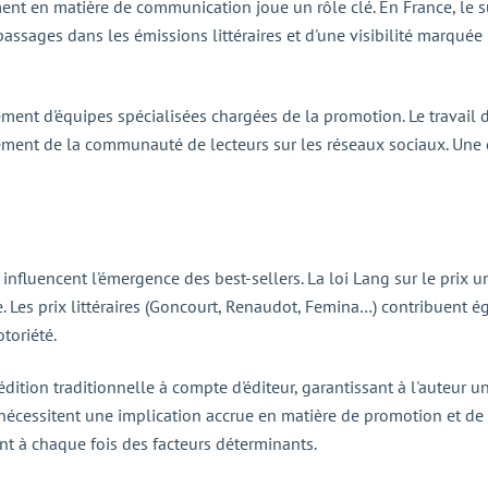
ent en matière de communication joue un rôle clé. En France, le s
e passages dans les émissions littéraires et d'une visibilité marqué
ement d'équipes spécialisées chargées de la promotion. Le travai
gement de la communauté de lecteurs sur les réseaux sociaux. Une
 influencent l'émergence des best-sellers. La loi Lang sur le prix u
e. Les prix littéraires (Goncourt, Renaudot, Femina…) contribuent é
toriété.
édition traditionnelle à compte d'éditeur, garantissant à l'auteur u
 nécessitent une implication accrue en matière de promotion et de d
ent à chaque fois des facteurs déterminants.