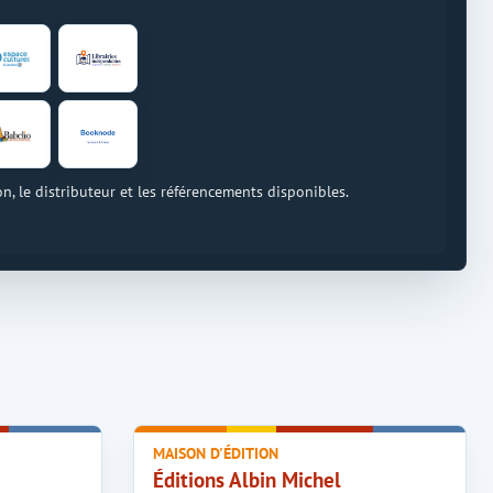
on, le distributeur et les référencements disponibles.
MAISON D'ÉDITION
Éditions Albin Michel