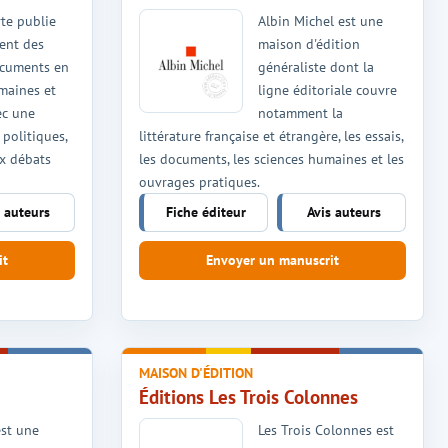
te publie
Albin Michel est une
ent des
maison d'édition
ocuments en
généraliste dont la
maines et
ligne éditoriale couvre
ec une
notamment la
politiques,
littérature française et étrangère, les essais,
x débats
les documents, les sciences humaines et les
ouvrages pratiques.
s auteurs
Fiche éditeur
Avis auteurs
it
Envoyer un manuscrit
MAISON D'ÉDITION
Éditions Les Trois Colonnes
st une
Les Trois Colonnes est