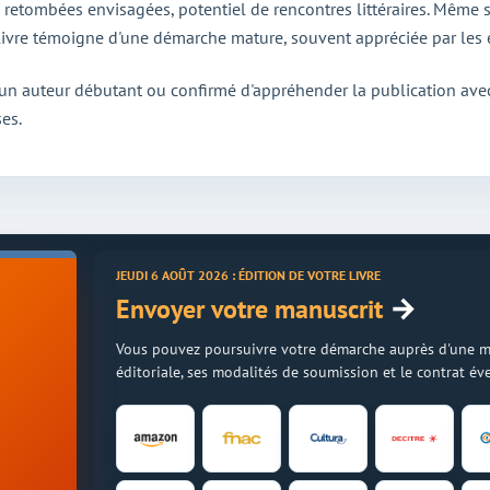
retombées envisagées, potentiel de rencontres littéraires. Même sans
ivre témoigne d'une démarche mature, souvent appréciée par les é
à un auteur débutant ou confirmé d'appréhender la publication avec
ses.
JEUDI 6 AOÛT 2026 : ÉDITION DE VOTRE LIVRE
→
Envoyer votre manuscrit
Vous pouvez poursuivre votre démarche auprès d'une mais
éditoriale, ses modalités de soumission et le contrat é