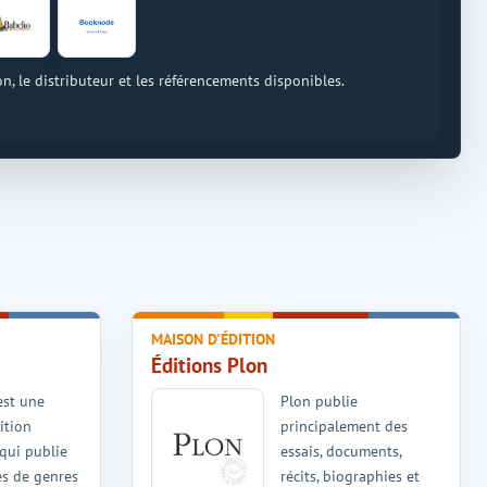
on, le distributeur et les référencements disponibles.
MAISON D'ÉDITION
Éditions Plon
est une
Plon publie
ition
principalement des
 qui publie
essais, documents,
s de genres
récits, biographies et