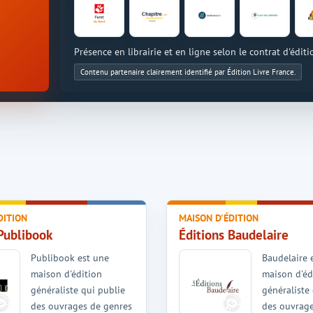
Présence en librairie et en ligne selon le contrat d'éditi
Contenu partenaire clairement identifié par Édition Livre France.
DITION
MAISON D'ÉDITION
Publibook
Éditions Baudelaire
Publibook est une
Baudelaire 
maison d'édition
maison d'éd
généraliste qui publie
généraliste
des ouvrages de genres
des ouvrage