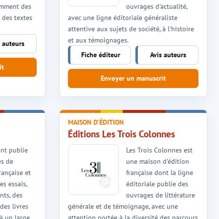
amment des
ouvrages d'actualité,
t des textes
avec une ligne éditoriale généraliste
attentive aux sujets de société, à l'histoire
et aux témoignages.
s auteurs
Fiche éditeur
Avis auteurs
it
Envoyer un manuscrit
MAISON D'ÉDITION
Éditions Les Trois Colonnes
ont publie
Les Trois Colonnes est
es de
une maison d'édition
française et
française dont la ligne
es essais,
éditoriale publie des
ts, des
ouvrages de littérature
des livres
générale et de témoignage, avec une
à un large
attention portée à la diversité des parcours