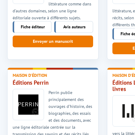
littérature comme dans
d'autres domaines, selon une ligne
littérature,
éditoriale ouverte à différents sujets.
récits, selo
différents t
Fiche éditeur
Avis auteurs
Fiche é
Envoyer un manuscrit
E
MAISON D'ÉDITION
MAISON D'É
Éditions Perrin
Éditions
livres
Perrin publie
principalement des
ouvrages d'histoire, des
biographies, des essais
et des documents, avec
une ligne éditoriale centrée sur la
vers la litt
transmission des savoirs et des récits liés