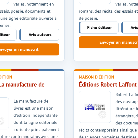
variés, notamment en
variés, not
 essais, poésie, documents et
romans, des récits, des essais e
n une ligne éditoriale ouverte à
de poésie.
hèmes.
Fiche éditeur
Avi
diteur
Avis auteurs
Envoyer un manuscr
nvoyer un manuscrit
DITION
MAISON D'ÉDITION
 La manufacture de
Éditions Robert Laffont
Robert Laff
La manufacture de
des ouvrag
livres est une maison
littérature 
d'édition indépendante
étrangère, d
dont la ligne éditoriale
des documen
s'oriente principalement
récits contemporains ainsi que 
érature contemporaine, avec une
de sciences humaines destinés 