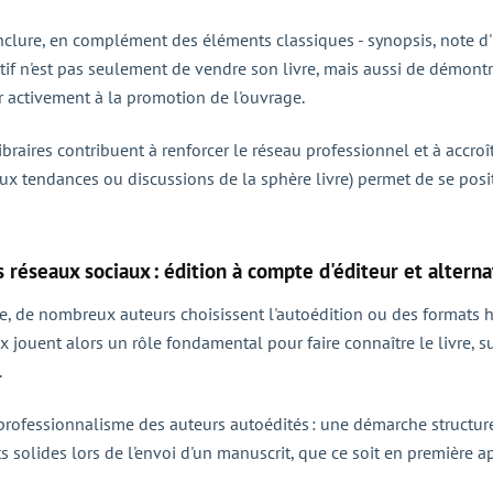
'inclure, en complément des éléments classiques - synopsis, note d
ectif n'est pas seulement de vendre son livre, mais aussi de démont
per activement à la promotion de l'ouvrage.
ibraires contribuent à renforcer le réseau professionnel et à accroî
t aux tendances ou discussions de la sphère livre) permet de se p
 réseaux sociaux : édition à compte d'éditeur et alterna
giée, de nombreux auteurs choisissent l'autoédition ou des format
ux jouent alors un rôle fondamental pour faire connaître le livre, s
.
 professionnalisme des auteurs autoédités : une démarche structuré
lides lors de l'envoi d'un manuscrit, que ce soit en première ap