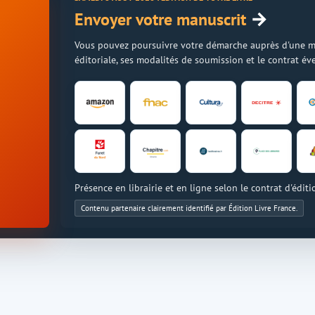
→
Envoyer votre manuscrit
Vous pouvez poursuivre votre démarche auprès d'une mais
éditoriale, ses modalités de soumission et le contrat é
Présence en librairie et en ligne selon le contrat d'éditi
Contenu partenaire clairement identifié par Édition Livre France.