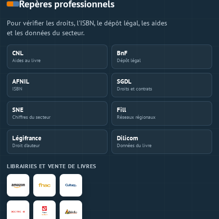
Repères professionnels
Pour vérifier les droits, l'ISBN, le dépôt légal, les aides
et les données du secteur.
CNL
BnF
Aides au livre
Dépôt légal
AFNIL
SGDL
ISBN
Droits et contrats
SNE
Fill
Chiffres du secteur
Réseaux régionaux
Légifrance
Dilicom
Droit d'auteur
Données du livre
LIBRAIRIES ET VENTE DE LIVRES