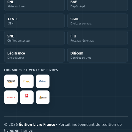
CNL
BnF
Aides au livre
Dépôt légal
AFNIL
SGDL
ISBN
Droits et contrats
SNE
Fill
Chiffres du secteur
Réseaux régionaux
Légifrance
Dilicom
Droit d'auteur
Données du livre
LIBRAIRIES ET VENTE DE LIVRES
© 2026
Édition Livre France
- Portail indépendant de l'édition de
livres en France.