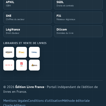
AFNIL
SGDL
ISBN
Droits et contrats
SNE
Fill
Chiffres du secteur
Réseaux régionaux
Légifrance
Dilicom
Droit d'auteur
Données du livre
LIBRAIRIES ET VENTE DE LIVRES
© 2026
Édition Livre France
- Portail indépendant de l'édition de
livres en France.
Mentions légales
Conditions d'utilisation
Méthode éditoriale
Charte éditeurs