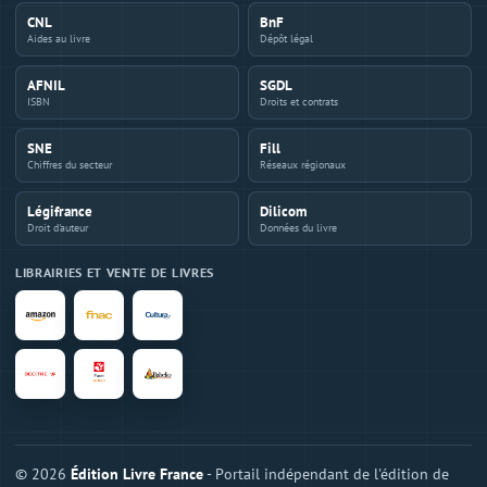
CNL
BnF
Aides au livre
Dépôt légal
AFNIL
SGDL
ISBN
Droits et contrats
SNE
Fill
Chiffres du secteur
Réseaux régionaux
Légifrance
Dilicom
Droit d'auteur
Données du livre
LIBRAIRIES ET VENTE DE LIVRES
© 2026
Édition Livre France
- Portail indépendant de l'édition de