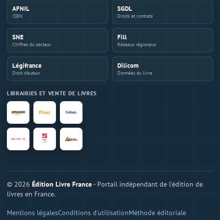
AFNIL
SGDL
ISBN
Droits et contrats
SNE
Fill
Chiffres du secteur
Réseaux régionaux
Légifrance
Dilicom
Droit d'auteur
Données du livre
LIBRAIRIES ET VENTE DE LIVRES
© 2026
Édition Livre France
- Portail indépendant de l'édition de
livres en France.
Mentions légales
Conditions d'utilisation
Méthode éditoriale