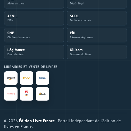
Aides au livre
Dépôt légal
AFNIL
SGDL
ISBN
Droits et contrats
SNE
Fill
Chiffres du secteur
Réseaux régionaux
Légifrance
Dilicom
Droit d'auteur
Données du livre
LIBRAIRIES ET VENTE DE LIVRES
© 2026
Édition Livre France
- Portail indépendant de l'édition de
livres en France.