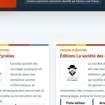
Contenu partenaire clairement identifié par Édition Livre France.
DITION
MAISON D'ÉDITION
Eyrolles
Éditions La société des 
Eyrolles publie des
La société d
ouvrages pratiques et
est une ma
illustrés dans des
d'édition gé
domaines comme
qui publie 
l'informatique, le
de genres va
le développement personnel, la
notamment des romans, essais,
onnelle, la construction et les
témoignages, poésie et livres p
fs.
Fiche éditeur
Avi