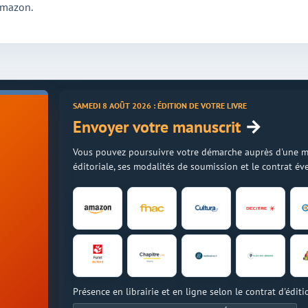
 Amazon.
SAMEDI 8 AOÛT 2026 : ÉDITION DE VOTRE LIVRE
→
Envoyer votre manuscrit
Vous pouvez poursuivre votre démarche auprès d'une mais
éditoriale, ses modalités de soumission et le contrat é
Présence en librairie et en ligne selon le contrat d'éditi