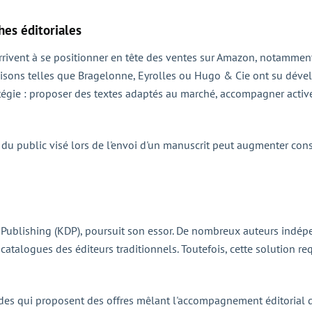
hes éditoriales
 arrivent à se positionner en tête des ventes sur Amazon, notamme
s maisons telles que Bragelonne, Eyrolles ou Hugo & Cie ont su déve
tégie : proposer des textes adaptés au marché, accompagner activ
et du public visé lors de l'envoi d'un manuscrit peut augmenter co
 Publishing (KDP), poursuit son essor. De nombreux auteurs indép
catalogues des éditeurs traditionnels. Toutefois, cette solution re
rides qui proposent des offres mêlant l'accompagnement éditorial