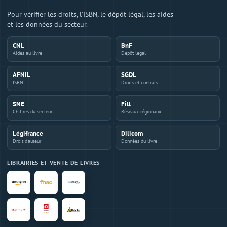
Pour vérifier les droits, l'ISBN, le dépôt légal, les aides
et les données du secteur.
CNL
BnF
Aides au livre
Dépôt légal
AFNIL
SGDL
ISBN
Droits et contrats
SNE
Fill
Chiffres du secteur
Réseaux régionaux
Légifrance
Dilicom
Droit d'auteur
Données du livre
LIBRAIRIES ET VENTE DE LIVRES