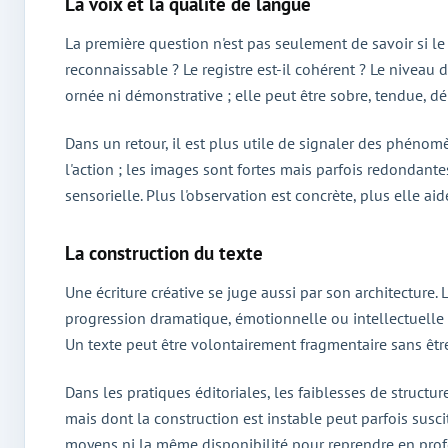
La voix et la qualité de langue
La première question n'est pas seulement de savoir si le 
reconnaissable ? Le registre est-il cohérent ? Le niveau 
ornée ni démonstrative ; elle peut être sobre, tendue, dép
Dans un retour, il est plus utile de signaler des phénomè
l'action ; les images sont fortes mais parfois redondant
sensorielle. Plus l'observation est concrète, plus elle aide
La construction du texte
Une écriture créative se juge aussi par son architecture. 
progression dramatique, émotionnelle ou intellectuelle e
Un texte peut être volontairement fragmentaire sans être 
Dans les pratiques éditoriales, les faiblesses de structu
mais dont la construction est instable peut parfois sus
moyens ni la même disponibilité pour reprendre en profon