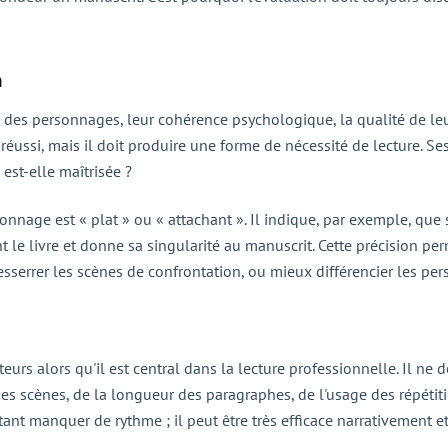
n
é des personnages, leur cohérence psychologique, la qualité de leu
éussi, mais il doit produire une forme de nécessité de lecture. Se
 est-elle maîtrisée ?
onnage est « plat » ou « attachant ». Il indique, par exemple, que 
nt le livre et donne sa singularité au manuscrit. Cette précision pe
, resserrer les scènes de confrontation, ou mieux différencier les p
urs alors qu'il est central dans la lecture professionnelle. Il ne 
des scènes, de la longueur des paragraphes, de l'usage des répétiti
rtant manquer de rythme ; il peut être très efficace narrativement 