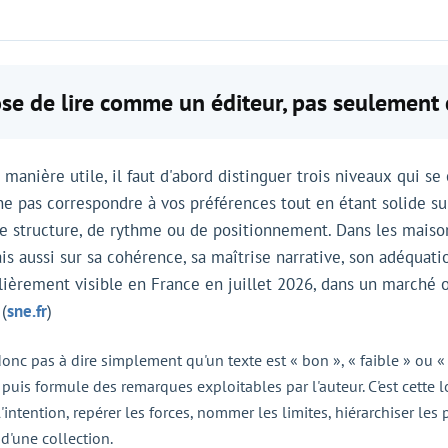
pose de lire comme un éditeur, pas seulemen
anière utile, il faut d'abord distinguer trois niveaux qui se 
 ne pas correspondre à vos préférences tout en étant solide sur
de structure, de rythme ou de positionnement. Dans les maisons
s aussi sur sa cohérence, sa maîtrise narrative, son adéquatio
lièrement visible en France en juillet 2026, dans un marché o
(
sne.fr
)
donc pas à dire simplement qu'un texte est « bon », « faible » ou « 
 puis formule des remarques exploitables par l'auteur. C'est cette 
intention, repérer les forces, nommer les limites, hiérarchiser les 
 d'une collection.