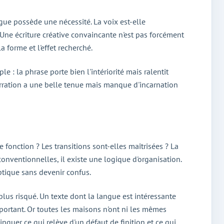
ngue possède une nécessité. La voix est-elle
 Une écriture créative convaincante n'est pas forcément
a forme et l'effet recherché.
 : la phrase porte bien l'intériorité mais ralentit
narration a une belle tenue mais manque d'incarnation
e fonction ? Les transitions sont-elles maîtrisées ? La
onventionnelles, il existe une logique d'organisation.
iptique sans devenir confus.
 plus risqué. Un texte dont la langue est intéressante
portant. Or toutes les maisons n'ont ni les mêmes
nguer ce qui relève d'un défaut de finition et ce qui