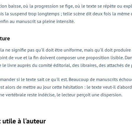
tion baisse, où la progression se fige, où le texte se répète ou ex
mais la suspend trop longtemps ; telle scène dit deux fois la même 
enfin au manuscrit sa pleine intensité.
cture
 ne signifie pas qu'il doit être uniforme, mais qu'il doit produire 
 point de vue et la fin doivent composer une proposition lisible. D
 le livre auprès du comité éditorial, des libraires, des attachés d
e demander si le texte sait ce qu'il est. Beaucoup de manuscrits éc
est alors de mettre au jour cette hésitation : le texte veut-il d'ab
e vertébrale reste indécise, le lecteur perçoit une dispersion.
utile à l'auteur