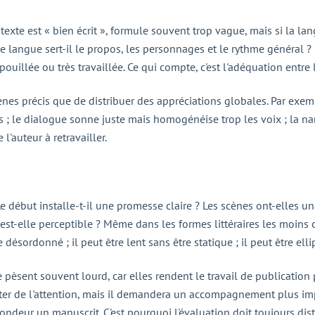
texte est « bien écrit », formule souvent trop vague, mais si la la
de langue sert-il le propos, les personnages et le rythme général ?
ouillée ou très travaillée. Ce qui compte, c'est l'adéquation entre l
nes précis que de distribuer des appréciations globales. Par exemple
es ; le dialogue sonne juste mais homogénéise trop les voix ; la 
 l'auteur à retravailler.
Le début installe-t-il une promesse claire ? Les scènes ont-elles un
st-elle perceptible ? Même dans les formes littéraires les moins c
désordonné ; il peut être lent sans être statique ; il peut être ell
re pèsent souvent lourd, car elles rendent le travail de publication
citer de l'attention, mais il demandera un accompagnement plus im
deur un manuscrit. C'est pourquoi l'évaluation doit toujours disti