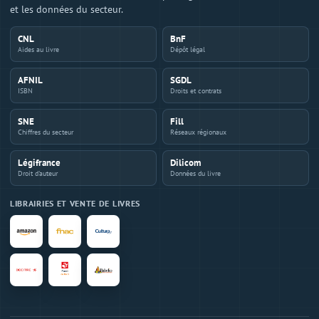
et les données du secteur.
CNL
BnF
Aides au livre
Dépôt légal
AFNIL
SGDL
ISBN
Droits et contrats
SNE
Fill
Chiffres du secteur
Réseaux régionaux
Légifrance
Dilicom
Droit d'auteur
Données du livre
LIBRAIRIES ET VENTE DE LIVRES