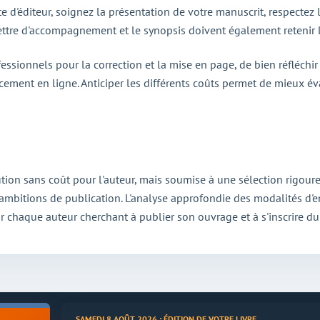
 d'éditeur, soignez la présentation de votre manuscrit, respectez
lettre d'accompagnement et le synopsis doivent également retenir l
essionnels pour la correction et la mise en page, de bien réfléchir
cement en ligne. Anticiper les différents coûts permet de mieux éval
lution sans coût pour l'auteur, mais soumise à une sélection rigou
 ambitions de publication. L'analyse approfondie des modalités d'en
our chaque auteur cherchant à publier son ouvrage et à s'inscrire d
SAMEDI 8 AOÛT 2026 : ÉDITION DE VOTRE LIVRE