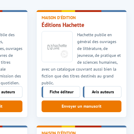
MAISON D'ÉDITION
Éditions Hachette
blie des
Hachette publie en
s,
général des ouvrages
es, ouvrages
de littérature, de
ivres de
jeunesse, de pratique et
 titres
de sciences humaines,
iale
avec un catalogue couvrant aussi bien la
smission des
fiction que des titres destinés au grand
 quotidien.
public.
s auteurs
Fiche éditeur
Avis auteurs
it
Envoyer un manuscrit
MAISON D'ÉDITION