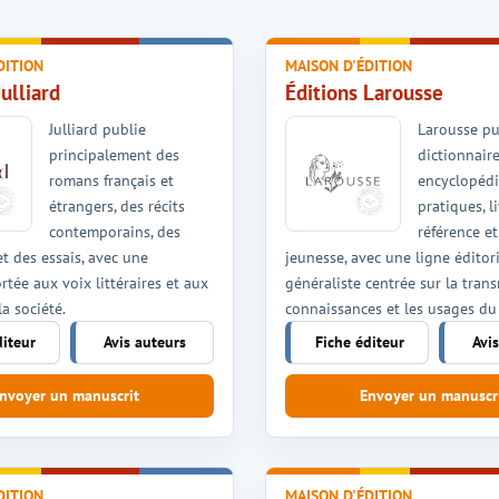
DITION
MAISON D'ÉDITION
Julliard
Éditions Larousse
Julliard publie
Larousse pu
principalement des
dictionnaire
romans français et
encyclopédi
étrangers, des récits
pratiques, l
contemporains, des
référence et
t des essais, avec une
jeunesse, avec une ligne éditor
rtée aux voix littéraires et aux
généraliste centrée sur la tran
la société.
connaissances et les usages du
diteur
Avis auteurs
Fiche éditeur
Avi
nvoyer un manuscrit
Envoyer un manuscr
DITION
MAISON D'ÉDITION