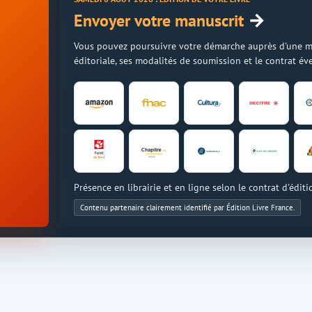
→
Envoyer votre manuscrit
Vous pouvez poursuivre votre démarche auprès d'une mais
éditoriale, ses modalités de soumission et le contrat é
Présence en librairie et en ligne selon le contrat d'éditi
Contenu partenaire clairement identifié par Édition Livre France.