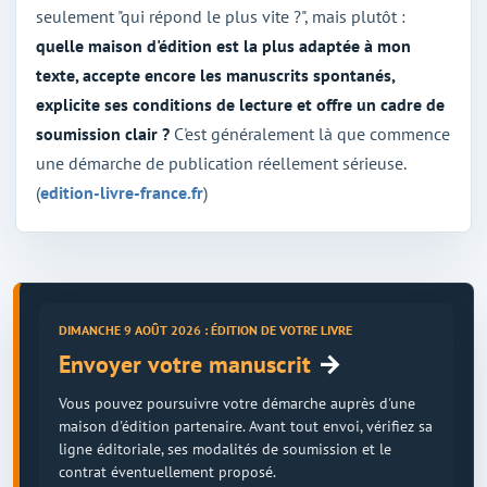
seulement "qui répond le plus vite ?", mais plutôt :
quelle maison d'édition est la plus adaptée à mon
texte, accepte encore les manuscrits spontanés,
explicite ses conditions de lecture et offre un cadre de
soumission clair ?
C'est généralement là que commence
une démarche de publication réellement sérieuse.
(
edition-livre-france.fr
)
DIMANCHE 9 AOÛT 2026 : ÉDITION DE VOTRE LIVRE
→
Envoyer votre manuscrit
Vous pouvez poursuivre votre démarche auprès d'une
maison d'édition partenaire. Avant tout envoi, vérifiez sa
ligne éditoriale, ses modalités de soumission et le
contrat éventuellement proposé.