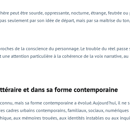
hère peut être sourde, oppressante, nocturne, étrange, feutrée ou 
as seulement par son idée de départ, mais par sa maîtrise du ton,
 proches de la conscience du personnage. Le trouble du réel passe
 une attention particulière à la cohérence de la voix narrative, a
littéraire et dans sa forme contemporaine
reconnu, mais sa forme contemporaine a évolué. Aujourd'hui, il ne 
 des cadres urbains contemporains, familiaux, sociaux, numérique
ychique, aux mémoires trouées, aux identités instables ou aux inqui