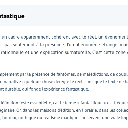
ntastique
ns un cadre apparemment cohérent avec le réel, un événement,
ent pas seulement à la présence d'un phénomène étrange, mais 
ationnelle et une explication surnaturelle. C'est cette zone d
simplement par la présence de fantômes, de malédictions, de doub
n narrative : quelque chose dérègle le réel, sans que le texte ne
nt durable, qui fonde l'expérience fantastique.
e définition reste essentielle, car le terme « fantastique » est fré
ginaire. Or, dans les maisons d'édition, en librairie, dans les coll
tion, horreur, gothique ou réalisme magique conservent une vraie i