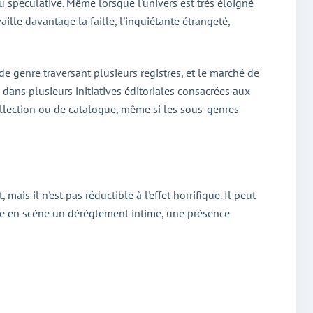
u spéculative. Même lorsque l'univers est très éloigné
aille davantage la faille, l'inquiétante étrangeté,
de genre traversant plusieurs registres, et le marché de
 dans plusieurs initiatives éditoriales consacrées aux
collection ou de catalogue, même si les sous-genres
mais il n'est pas réductible à l'effet horrifique. Il peut
re en scène un dérèglement intime, une présence