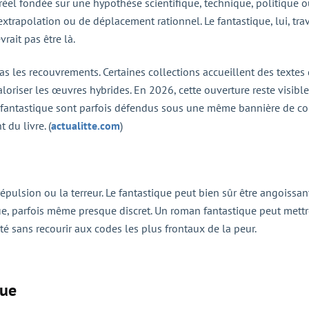
réel fondée sur une hypothèse scientifique, technique, politique o
extrapolation ou de déplacement rationnel. Le fantastique, lui, trav
ait pas être là.
as les recouvrements. Certaines collections accueillent des textes 
loriser les œuvres hybrides. En 2026, cette ouverture reste visible
n et fantastique sont parfois défendus sous une même bannière de 
 du livre. (
actualitte.com
)
épulsion ou la terreur. Le fantastique peut bien sûr être angoissant, 
e, parfois même presque discret. Un roman fantastique peut mett
ité sans recourir aux codes les plus frontaux de la peur.
que