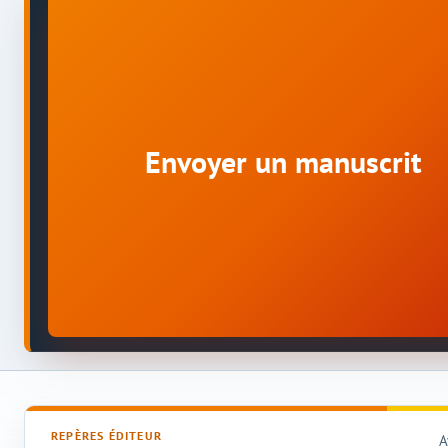
Envoyer un manuscrit
REPÈRES ÉDITEUR
A