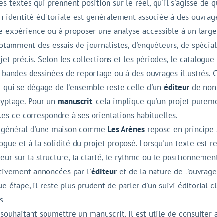
s textes qui prennent position sur le réel, qu'il s'agisse de qu
 identité éditoriale est généralement associée à des ouvrage
une expérience ou à proposer une analyse accessible à un large
tamment des essais de journalistes, d'enquêteurs, de spécial
et précis. Selon les collections et les périodes, le catalogue 
bandes dessinées de reportage ou à des ouvrages illustrés. Ce
e qui se dégage de l'ensemble reste celle d'un
éditeur
de non-
cryptage. Pour un
manuscrit
, cela implique qu'un projet pure
es de correspondre à ses orientations habituelles.
 général d'une maison comme
Les Arènes
repose en principe
gue et à la solidité du projet proposé. Lorsqu'un texte est r
teur sur la structure, la clarté, le rythme ou le positionnem
ctivement annoncées par l'
éditeur
et de la nature de l'ouvrage
e étape, il reste plus prudent de parler d'un suivi éditorial c
s.
souhaitant soumettre un manuscrit, il est utile de consulter