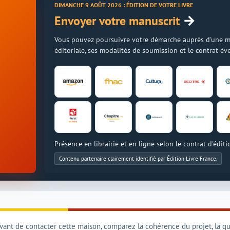
DIMANCHE 9 AOÛT 2026 : ÉDITION DE VOTRE LIVRE
→
Envoyer votre manuscrit
Vous pouvez poursuivre votre démarche auprès d'une mais
éditoriale, ses modalités de soumission et le contrat é
Présence en librairie et en ligne selon le contrat d'éditi
Contenu partenaire clairement identifié par Édition Livre France.
vant de contacter cette maison, comparez la cohérence du projet, la qua