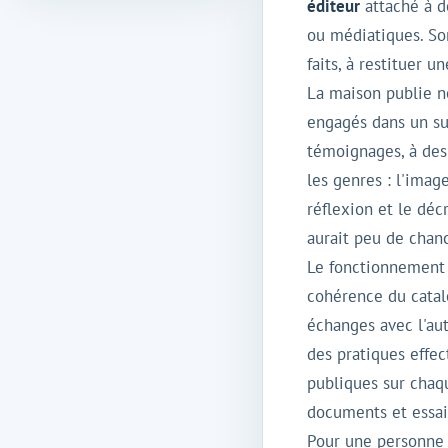
éditeur
attaché à de
ou médiatiques. Son
faits, à restituer 
La maison publie no
engagés dans un suj
témoignages, à des 
les genres : l'imag
réflexion et le dé
aurait peu de chanc
Le fonctionnement
cohérence du catalo
échanges avec l'au
des pratiques effe
publiques sur chaqu
documents et essai
Pour une personne 