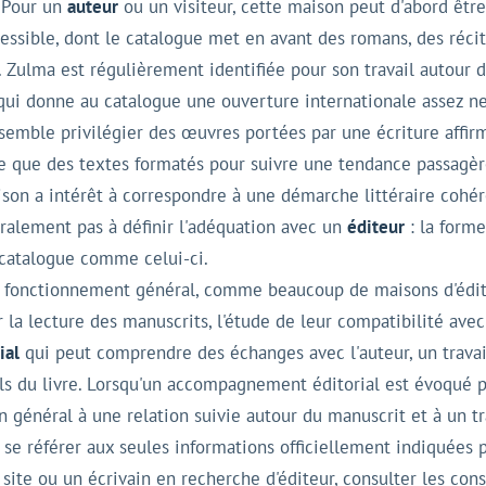
. Pour un
auteur
ou un visiteur, cette maison peut d'abord ê
ssible, dont le catalogue met en avant des romans, des récits
re. Zulma est régulièrement identifiée pour son travail autou
 qui donne au catalogue une ouverture internationale assez ne
semble privilégier des œuvres portées par une écriture affirm
age que des textes formatés pour suivre une tendance passagè
ison a intérêt à correspondre à une démarche littéraire cohér
éralement pas à définir l'adéquation avec un
éditeur
: la forme
 catalogue comme celui-ci.
 fonctionnement général, comme beaucoup de maisons d'éditio
 la lecture des manuscrits, l'étude de leur compatibilité avec 
ial
qui peut comprendre des échanges avec l'auteur, un travail
uels du livre. Lorsqu'un accompagnement éditorial est évoqué 
en général à une relation suivie autour du manuscrit et à un t
 se référer aux seules informations officiellement indiquées p
 site ou un écrivain en recherche d'éditeur, consulter les co