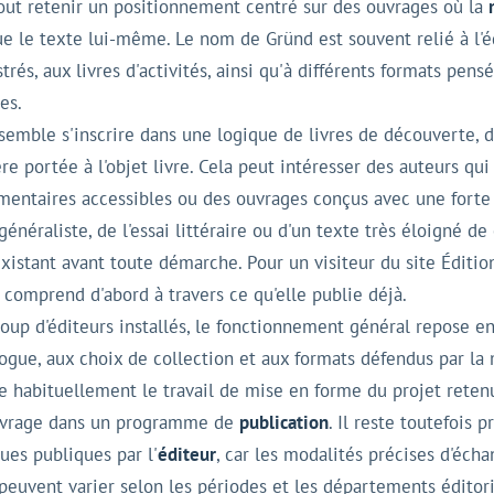
tout retenir un positionnement centré sur des ouvrages où la
 le texte lui-même. Le nom de Gründ est souvent relié à l'éd
trés, aux livres d'activités, ainsi qu'à différents formats pen
es.
semble s'inscrire dans une logique de livres de découverte, 
re portée à l'objet livre. Cela peut intéresser des auteurs qui 
mentaires accessibles ou des ouvrages conçus avec une forte 
énéraliste, de l'essai littéraire ou d'un texte très éloigné d
xistant avant toute démarche. Pour un visiteur du site Édition
 comprend d'abord à travers ce qu'elle publie déjà.
p d'éditeurs installés, le fonctionnement général repose e
ogue, aux choix de collection et aux formats défendus par la
e habituellement le travail de mise en forme du projet retenu
'ouvrage dans un programme de
publication
. Il reste toutefois 
ues publiques par l'
éditeur
, car les modalités précises d'écha
peuvent varier selon les périodes et les départements éditor