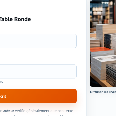
 Table Ronde
e.
Diffuser les livr
crit
un
auteur
vérifie généralement que son texte