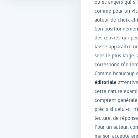
ou étrangers qui s
comme pour un visit
autour de choix aff
Son positionnement 
des œuvres qui peuv
laisse apparaître u
sens le plus large
correspond réelleme
Comme beaucoup de
éditoriale
attentive
cette nature examin
comptent généralem
précis si celui-ci 
lecture, de répons
Pour un auteur, con
maison accepte enco