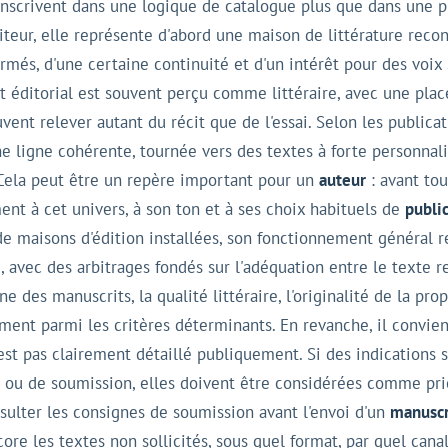
'inscrivent dans une logique de catalogue plus que dans une 
eur, elle représente d'abord une maison de littérature recon
irmés, d'une certaine continuité et d'un intérêt pour des voix 
éditorial est souvent perçu comme littéraire, avec une place 
ent relever autant du récit que de l'essai. Selon les publica
ne ligne cohérente, tournée vers des textes à forte personnal
. Cela peut être un repère important pour un
auteur
: avant tou
nt à cet univers, à son ton et à ses choix habituels de
publi
 maisons d'édition installées, son fonctionnement général 
, avec des arbitrages fondés sur l'adéquation entre le texte 
e des manuscrits, la qualité littéraire, l'originalité de la pro
ent parmi les critères déterminants. En revanche, il convi
n'est pas clairement détaillé publiquement. Si des indications 
e ou de soumission, elles doivent être considérées comme prio
sulter les consignes de soumission avant l'envoi d'un
manuscr
re les textes non sollicités, sous quel format, par quel canal