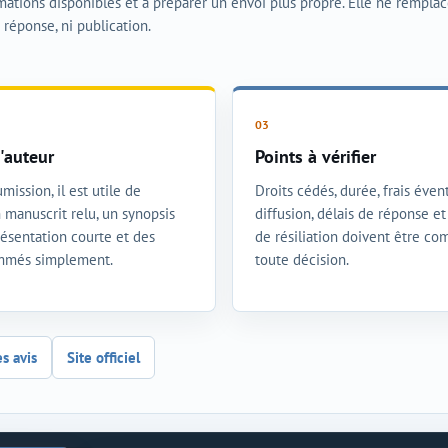
rmations disponibles et à préparer un envoi plus propre. Elle ne rempla
i réponse, ni publication.
'auteur
Points à vérifier
mission, il est utile de
Droits cédés, durée, frais évent
 manuscrit relu, un synopsis
diffusion, délais de réponse e
présentation courte et des
de résiliation doivent être co
ommés simplement.
toute décision.
es avis
Site officiel