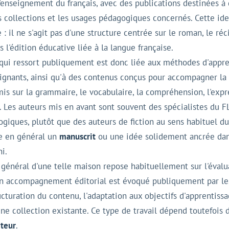
l'enseignement du français, avec des publications destinées à 
s collections et les usages pédagogiques concernés. Cette ide
 : il ne s'agit pas d'une structure centrée sur le roman, le réc
 l'édition éducative liée à la langue française.
qui ressort publiquement est donc liée aux méthodes d'appren
gnants, ainsi qu'à des contenus conçus pour accompagner la p
mis sur la grammaire, le vocabulaire, la compréhension, l'expr
. Les auteurs mis en avant sont souvent des spécialistes du F
giques, plutôt que des auteurs de fiction au sens habituel d
se en général un
manuscrit
ou une idée solidement ancrée dans
ni.
énéral d'une telle maison repose habituellement sur l'évaluat
'un accompagnement éditorial est évoqué publiquement par les
ucturation du contenu, l'adaptation aux objectifs d'apprentiss
une collection existante. Ce type de travail dépend toutefois 
iteur
.