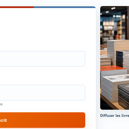
e.
Diffuser les livr
crit