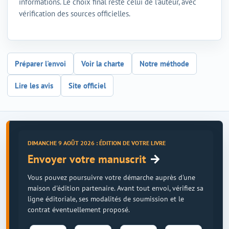
informations. Le choix final reste celui de l'auteur, avec
vérification des sources officielles.
Préparer l'envoi
Voir la charte
Notre méthode
Lire les avis
Site officiel
DIMANCHE 9 AOÛT 2026 : ÉDITION DE VOTRE LIVRE
→
Envoyer votre manuscrit
Vous pouvez poursuivre votre démarche auprès d'une
maison d'édition partenaire. Avant tout envoi, vérifiez sa
ligne éditoriale, ses modalités de soumission et le
contrat éventuellement proposé.