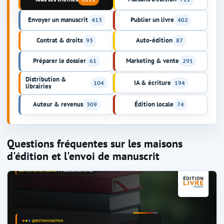
Envoyer un manuscrit
Publier un livre
413
402
Contrat & droits
Auto-édition
93
87
Préparer le dossier
Marketing & vente
61
291
Distribution &
IA & écriture
104
194
librairies
Auteur & revenus
Édition locale
309
74
Questions fréquentes sur les maisons
d'édition et l'envoi de manuscrit