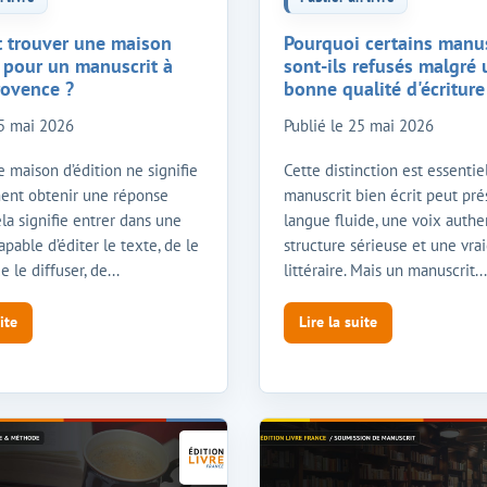
 trouver une maison
Pourquoi certains manus
n pour un manuscrit à
sont-ils refusés malgré
rovence ?
bonne qualité d'écriture
5 mai 2026
Publié le
25 mai 2026
 maison d’édition ne signifie
Cette distinction est essentie
ent obtenir une réponse
manuscrit bien écrit peut pr
ela signifie entrer dans une
langue fluide, une voix authe
apable d’éditer le texte, de le
structure sérieuse et une vra
e le diffuser, de...
littéraire. Mais un manuscrit...
ite
Lire la suite