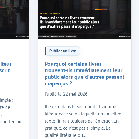
Publier un livre
iteur
Pourquoi certains livres
crit
trouvent-ils immédiatement leur
public alors que d'autres passent
inaperçus ?
Publié le
22 mai 2026
imple :
Il existe dans le secteur du livre une
ate de
idée tenace selon laquelle un excellent
,
texte finirait toujours par émerger. En
n portée au
pratique, ce n’est pas si simple. La
qualité littéraire ou...