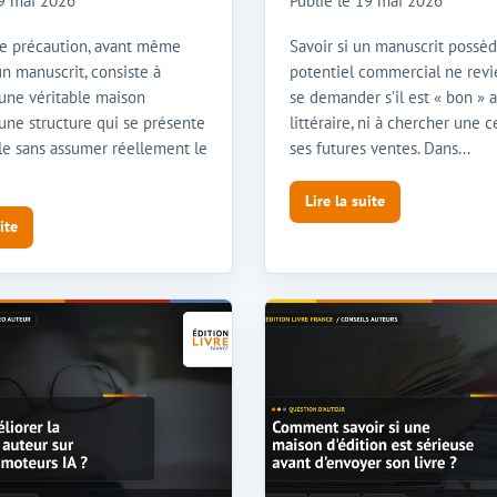
9 mai 2026
Publié le
19 mai 2026
e précaution, avant même
Savoir si un manuscrit possèd
n manuscrit, consiste à
potentiel commercial ne revi
 une véritable maison
se demander s’il est « bon » 
’une structure qui se présente
littéraire, ni à chercher une c
e sans assumer réellement le
ses futures ventes. Dans...
Lire la suite
ite