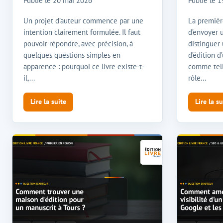
Publié le
20 mai 2026
Publié le
1
Un projet d’auteur commence par une
La premièr
intention clairement formulée. Il faut
d’envoyer u
pouvoir répondre, avec précision, à
distinguer
quelques questions simples en
d’édition d
apparence : pourquoi ce livre existe-t-
comme tell
il,...
rôle...
Lire la suite
Lire la su