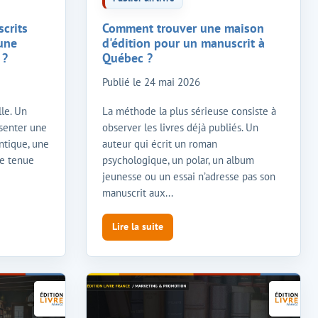
crits
Comment trouver une maison
 une
d'édition pour un manuscrit à
 ?
Québec ?
Publié le
24 mai 2026
lle. Un
La méthode la plus sérieuse consiste à
ésenter une
observer les livres déjà publiés. Un
ntique, une
auteur qui écrit un roman
ie tenue
psychologique, un polar, un album
jeunesse ou un essai n’adresse pas son
manuscrit aux...
Lire la suite