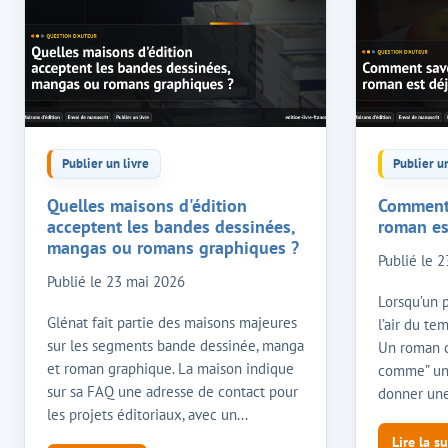
Publier un livre
Publier un
Quelles maisons d'édition
Comment 
acceptent les bandes dessinées,
roman es
mangas ou romans graphiques ?
Publié le
2
Publié le
23 mai 2026
Lorsqu’un p
Glénat fait partie des maisons majeures
l’air du te
sur les segments bande dessinée, manga
Un roman c
et roman graphique. La maison indique
comme” une
sur sa FAQ une adresse de contact pour
donner une
les projets éditoriaux, avec un...
Lire la su