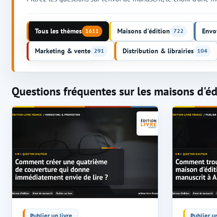
Tous les thèmes
Maisons d'édition
Envo
1611
722
Marketing & vente
Distribution & librairies
291
104
Questions fréquentes sur les maisons d'édi
Publier un livre
Publier un