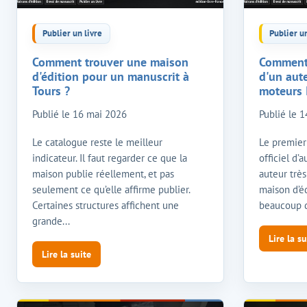
Publier un livre
Publier un
Comment trouver une maison
Comment a
d'édition pour un manuscrit à
d'un aute
Tours ?
moteurs 
Publié le
16 mai 2026
Publié le
1
Le catalogue reste le meilleur
Le premier 
indicateur. Il faut regarder ce que la
officiel d’
maison publie réellement, et pas
auteur très
seulement ce qu’elle affirme publier.
maison d’éd
Certaines structures affichent une
beaucoup d
grande...
Lire la su
Lire la suite