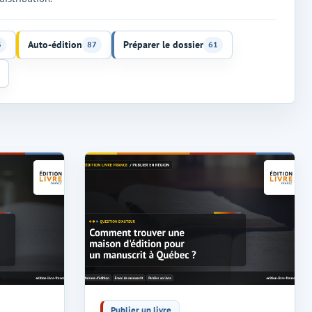
Auto-édition
Préparer le dossier
3
87
61
Publier un livre