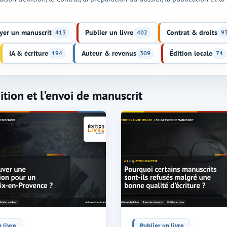
yer un manuscrit
Publier un livre
Contrat & droits
413
402
9
IA & écriture
Auteur & revenus
Édition locale
194
309
74
tion et l'envoi de manuscrit
 livre
Publier un livre