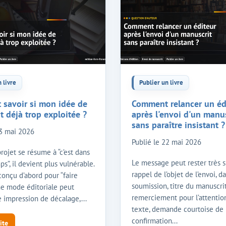
 livre
Publier un livre
savoir si mon idée de
Comment relancer un éd
t déjà trop exploitée ?
après l'envoi d'un manus
sans paraître insistant ?
3 mai 2026
Publié le
22 mai 2026
rojet se résume à “c’est dans
Le message peut rester très s
mps”, il devient plus vulnérable.
rappel de l’objet de l’envoi, d
onçu d’abord pour “faire
soumission, titre du manuscrit
 mode éditoriale peut
remerciement pour l’attentio
 impression de décalage,...
texte, demande courtoise de
confirmation...
ite