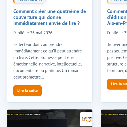
Comment créer une quatrième de
Comment
couverture qui donne
d'éditio
immédiatement envie de lire ?
Aix-en-P
Publié le
26 mai 2026
Publié le
2
Le lecteur doit comprendre
Trouver une
immédiatement ce qu’il peut attendre
pas seulem
du livre. Cette promesse peut être
positive. C
émotionnelle, narrative, intellectuelle,
structure c
documentaire ou pratique. Un roman
fabriquer, d
peut promettre...
Lire la su
Lire la suite