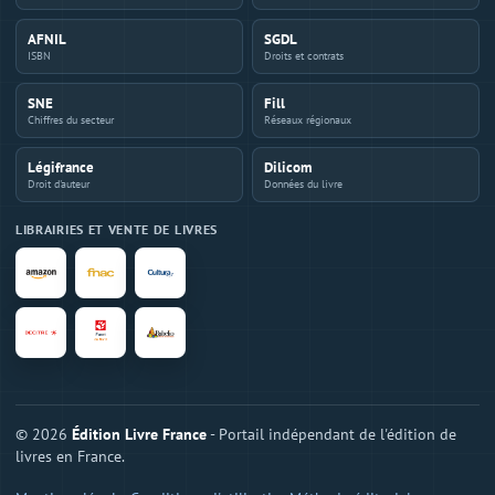
AFNIL
SGDL
ISBN
Droits et contrats
SNE
Fill
Chiffres du secteur
Réseaux régionaux
Légifrance
Dilicom
Droit d'auteur
Données du livre
LIBRAIRIES ET VENTE DE LIVRES
© 2026
Édition Livre France
- Portail indépendant de l'édition de
livres en France.