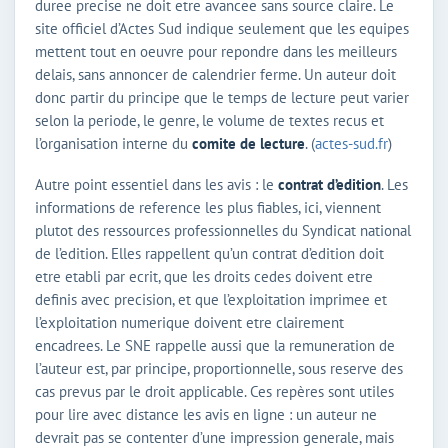
duree precise ne doit etre avancee sans source claire. Le
site officiel d’Actes Sud indique seulement que les equipes
mettent tout en oeuvre pour repondre dans les meilleurs
delais, sans annoncer de calendrier ferme. Un auteur doit
donc partir du principe que le temps de lecture peut varier
selon la periode, le genre, le volume de textes recus et
l’organisation interne du
comite de lecture
. (
actes-sud.fr
)
Autre point essentiel dans les avis : le
contrat d’edition
. Les
informations de reference les plus fiables, ici, viennent
plutot des ressources professionnelles du Syndicat national
de l’edition. Elles rappellent qu’un contrat d’edition doit
etre etabli par ecrit, que les droits cedes doivent etre
definis avec precision, et que l’exploitation imprimee et
l’exploitation numerique doivent etre clairement
encadrees. Le SNE rappelle aussi que la remuneration de
l’auteur est, par principe, proportionnelle, sous reserve des
cas prevus par le droit applicable. Ces repères sont utiles
pour lire avec distance les avis en ligne : un auteur ne
devrait pas se contenter d’une impression generale, mais